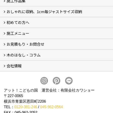
施工作品集
おしゃれに収納、1cm毎ジャストサイズ収納
施工作品集
初めての方へ
おしゃれに収納、相談会
ジャストサイズ収納、1cm毎に自由自在
ジャストサイズ収納、作品集
ジャストサイズ収納、価格11.000～
ジャストサイズ収納、Before・After
ジャストサイズ収納、カラー
好きっ！を飾る、ラックオン収納
サーファーへ、RACK ON収納surf
施工メニュー
打合せ・施工の流れ
お見積もり・お問合せ
Garege Deck～ガレージデッキ
Wood Deck～ウッドデッキ・フェンス
Garege Roof～ガレージ屋根・趣味の基地ハウス
Order Exterior～オーダーメイド外構
Order Table～オーダーメイド装飾・テーブル
Resort Style～リゾートスタイルリフォーム
木のはなし・コラム
フォームで問い合わせる
LINEで概算見積り
会社情報
木のはなし (5)
コラム
会社概要
スタッフ紹介
アクセス
プライバシーポリシー
アット！こどもの国 運営会社：有限会社カワショー
〒227-0065
横浜市青葉区恩田町2206
TEL：
0120-381-246
/
045-962-0564
FAX：045-962-2052