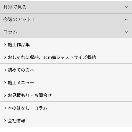
施工作品集
おしゃれに収納、1cm毎ジャストサイズ収納
施工作品集
初めての方へ
おしゃれに収納、相談会
ジャストサイズ収納、1cm毎に自由自在
ジャストサイズ収納、作品集
ジャストサイズ収納、価格11.000～
ジャストサイズ収納、Before・After
ジャストサイズ収納、カラー
好きっ！を飾る、ラックオン収納
サーファーへ、RACK ON収納surf
施工メニュー
打合せ・施工の流れ
お見積もり・お問合せ
Garege Deck～ガレージデッキ
Wood Deck～ウッドデッキ・フェンス
Garege Roof～ガレージ屋根・趣味の基地ハウス
Order Exterior～オーダーメイド外構
Order Table～オーダーメイド装飾・テーブル
Resort Style～リゾートスタイルリフォーム
木のはなし・コラム
フォームで問い合わせる
LINEで概算見積り
会社情報
木のはなし (5)
コラム