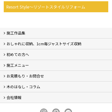
Resort Style～リゾートスタイルリフォーム
施工作品集
おしゃれに収納、1cm毎ジャストサイズ収納
施工作品集
初めての方へ
おしゃれに収納、相談会
ジャストサイズ収納、1cm毎に自由自在
ジャストサイズ収納、作品集
ジャストサイズ収納、価格11.000～
ジャストサイズ収納、Before・After
ジャストサイズ収納、カラー
好きっ！を飾る、ラックオン収納
サーファーへ、RACK ON収納surf
施工メニュー
打合せ・施工の流れ
お見積もり・お問合せ
Garege Deck～ガレージデッキ
Wood Deck～ウッドデッキ・フェンス
Garege Roof～ガレージ屋根・趣味の基地ハウス
Order Exterior～オーダーメイド外構
Order Table～オーダーメイド装飾・テーブル
Resort Style～リゾートスタイルリフォーム
木のはなし・コラム
フォームで問い合わせる
LINEで概算見積り
会社情報
木のはなし (5)
コラム
会社概要
スタッフ紹介
アクセス
プライバシーポリシー