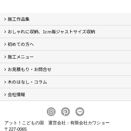
施工作品集
おしゃれに収納、1cm毎ジャストサイズ収納
施工作品集
初めての方へ
おしゃれに収納、相談会
ジャストサイズ収納、1cm毎に自由自在
ジャストサイズ収納、作品集
ジャストサイズ収納、価格11.000～
ジャストサイズ収納、Before・After
ジャストサイズ収納、カラー
好きっ！を飾る、ラックオン収納
サーファーへ、RACK ON収納surf
施工メニュー
打合せ・施工の流れ
お見積もり・お問合せ
Garege Deck～ガレージデッキ
Wood Deck～ウッドデッキ・フェンス
Garege Roof～ガレージ屋根・趣味の基地ハウス
Order Exterior～オーダーメイド外構
Order Table～オーダーメイド装飾・テーブル
Resort Style～リゾートスタイルリフォーム
木のはなし・コラム
フォームで問い合わせる
LINEで概算見積り
会社情報
木のはなし (5)
コラム
会社概要
スタッフ紹介
アクセス
プライバシーポリシー
アット！こどもの国 運営会社：有限会社カワショー
〒227-0065