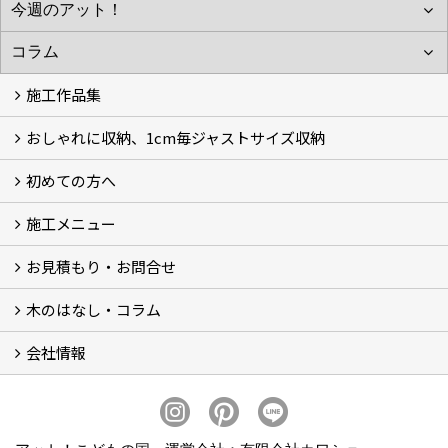
施工作品集
おしゃれに収納、1cm毎ジャストサイズ収納
施工作品集
初めての方へ
おしゃれに収納、相談会
ジャストサイズ収納、1cm毎に自由自在
ジャストサイズ収納、作品集
ジャストサイズ収納、価格11.000～
ジャストサイズ収納、Before・After
ジャストサイズ収納、カラー
好きっ！を飾る、ラックオン収納
サーファーへ、RACK ON収納surf
施工メニュー
打合せ・施工の流れ
お見積もり・お問合せ
Garege Deck～ガレージデッキ
Wood Deck～ウッドデッキ・フェンス
Garege Roof～ガレージ屋根・趣味の基地ハウス
Order Exterior～オーダーメイド外構
Order Table～オーダーメイド装飾・テーブル
Resort Style～リゾートスタイルリフォーム
木のはなし・コラム
フォームで問い合わせる
LINEで概算見積り
会社情報
木のはなし (5)
コラム
会社概要
スタッフ紹介
アクセス
プライバシーポリシー