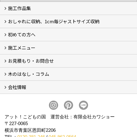
施工作品集
おしゃれに収納、1cm毎ジャストサイズ収納
施工作品集
初めての方へ
おしゃれに収納、相談会
ジャストサイズ収納、1cm毎に自由自在
ジャストサイズ収納、作品集
ジャストサイズ収納、価格11.000～
ジャストサイズ収納、Before・After
ジャストサイズ収納、カラー
好きっ！を飾る、ラックオン収納
サーファーへ、RACK ON収納surf
施工メニュー
打合せ・施工の流れ
お見積もり・お問合せ
Garege Deck～ガレージデッキ
Wood Deck～ウッドデッキ・フェンス
Garege Roof～ガレージ屋根・趣味の基地ハウス
Order Exterior～オーダーメイド外構
Order Table～オーダーメイド装飾・テーブル
Resort Style～リゾートスタイルリフォーム
木のはなし・コラム
フォームで問い合わせる
LINEで概算見積り
会社情報
木のはなし (5)
コラム
会社概要
スタッフ紹介
アクセス
プライバシーポリシー
アット！こどもの国 運営会社：有限会社カワショー
〒227-0065
横浜市青葉区恩田町2206
TEL：
0120-381-246
/
045-962-0564