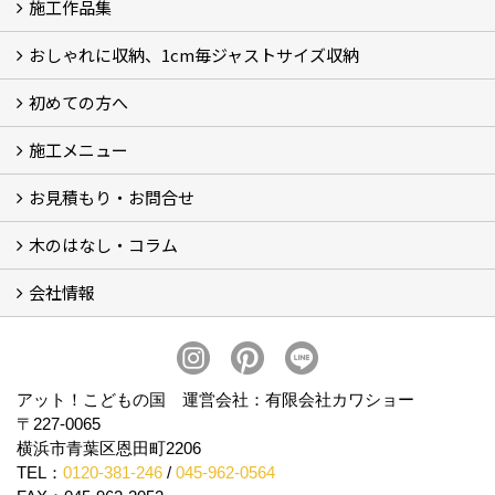
施工作品集
おしゃれに収納、1cm毎ジャストサイズ収納
施工作品集
初めての方へ
おしゃれに収納、相談会
ジャストサイズ収納、1cm毎に自由自在
ジャストサイズ収納、作品集
ジャストサイズ収納、価格11.000～
ジャストサイズ収納、Before・After
ジャストサイズ収納、カラー
好きっ！を飾る、ラックオン収納
サーファーへ、RACK ON収納surf
施工メニュー
打合せ・施工の流れ
お見積もり・お問合せ
Garege Deck～ガレージデッキ
Wood Deck～ウッドデッキ・フェンス
Garege Roof～ガレージ屋根・趣味の基地ハウス
Order Exterior～オーダーメイド外構
Order Table～オーダーメイド装飾・テーブル
Resort Style～リゾートスタイルリフォーム
木のはなし・コラム
フォームで問い合わせる
LINEで概算見積り
会社情報
木のはなし (5)
コラム
会社概要
スタッフ紹介
アクセス
プライバシーポリシー
アット！こどもの国 運営会社：有限会社カワショー
〒227-0065
横浜市青葉区恩田町2206
TEL：
0120-381-246
/
045-962-0564