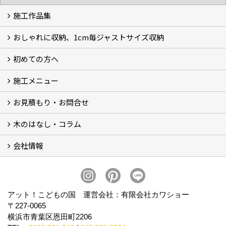
施工作品集
おしゃれに収納、1cm毎ジャストサイズ収納
施工作品集
初めての方へ
おしゃれに収納、相談会
ジャストサイズ収納、1cm毎に自由自在
ジャストサイズ収納、作品集
ジャストサイズ収納、価格11.000～
ジャストサイズ収納、Before・After
ジャストサイズ収納、カラー
好きっ！を飾る、ラックオン収納
サーファーへ、RACK ON収納surf
施工メニュー
打合せ・施工の流れ
お見積もり・お問合せ
Garege Deck～ガレージデッキ
Wood Deck～ウッドデッキ・フェンス
Garege Roof～ガレージ屋根・趣味の基地ハウス
Order Exterior～オーダーメイド外構
Order Table～オーダーメイド装飾・テーブル
Resort Style～リゾートスタイルリフォーム
木のはなし・コラム
フォームで問い合わせる
LINEで概算見積り
会社情報
木のはなし (5)
コラム
会社概要
スタッフ紹介
アクセス
プライバシーポリシー
アット！こどもの国 運営会社：有限会社カワショー
〒227-0065
横浜市青葉区恩田町2206