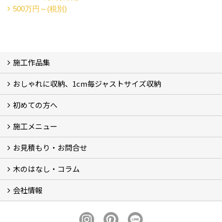
500万円～(税別)
施工作品集
おしゃれに収納、1cm毎ジャストサイズ収納
施工作品集
初めての方へ
おしゃれに収納、相談会
ジャストサイズ収納、1cm毎に自由自在
ジャストサイズ収納、作品集
ジャストサイズ収納、価格11.000～
ジャストサイズ収納、Before・After
ジャストサイズ収納、カラー
好きっ！を飾る、ラックオン収納
サーファーへ、RACK ON収納surf
施工メニュー
打合せ・施工の流れ
お見積もり・お問合せ
Garege Deck～ガレージデッキ
Wood Deck～ウッドデッキ・フェンス
Garege Roof～ガレージ屋根・趣味の基地ハウス
Order Exterior～オーダーメイド外構
Order Table～オーダーメイド装飾・テーブル
Resort Style～リゾートスタイルリフォーム
木のはなし・コラム
フォームで問い合わせる
LINEで概算見積り
会社情報
木のはなし (5)
コラム
会社概要
スタッフ紹介
アクセス
プライバシーポリシー