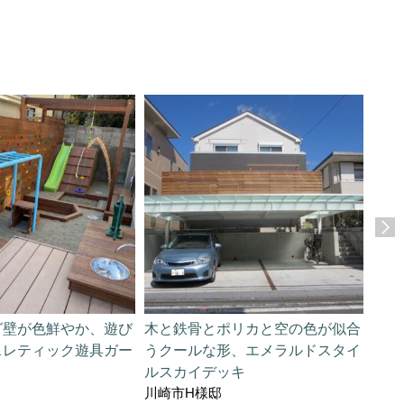
グ壁が色鮮やか、遊び
木と鉄骨とポリカと空の色が似合
オー
スレティック遊具ガー
うクールな形、エメラルドスタイ
べる
ルスカイデッキ
べる
川崎市H様邸
川崎