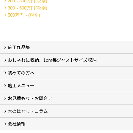
200～300万円(税別)
300～500万円(税別)
500万円～(税別)
施工作品集
おしゃれに収納、1cm毎ジャストサイズ収納
施工作品集
初めての方へ
おしゃれに収納、相談会
ジャストサイズ収納、1cm毎に自由自在
ジャストサイズ収納、作品集
ジャストサイズ収納、価格11.000～
ジャストサイズ収納、Before・After
ジャストサイズ収納、カラー
好きっ！を飾る、ラックオン収納
サーファーへ、RACK ON収納surf
施工メニュー
打合せ・施工の流れ
お見積もり・お問合せ
Garege Deck～ガレージデッキ
Wood Deck～ウッドデッキ・フェンス
Garege Roof～ガレージ屋根・趣味の基地ハウス
Order Exterior～オーダーメイド外構
Order Table～オーダーメイド装飾・テーブル
Resort Style～リゾートスタイルリフォーム
木のはなし・コラム
フォームで問い合わせる
LINEで概算見積り
会社情報
木のはなし (5)
コラム