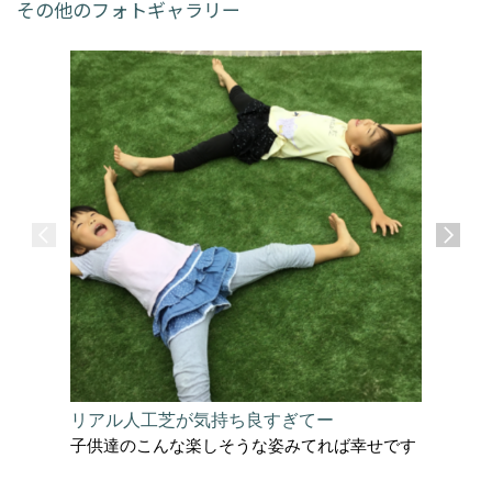
その他のフォトギャラリー
リアル人工芝が気持ち良すぎてー
サーフィ
子供達のこんな楽しそうな姿みてれば幸せです
太陽を感
収納でき