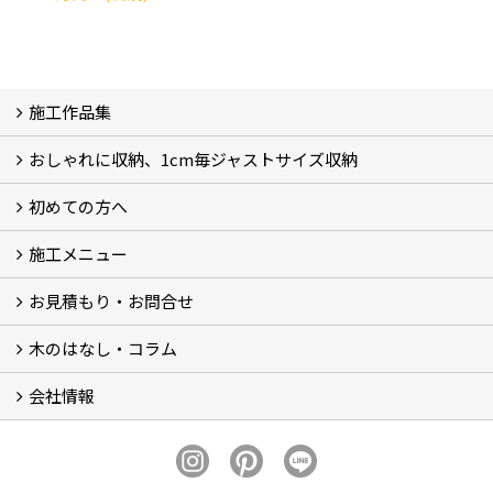
施工作品集
おしゃれに収納、1cm毎ジャストサイズ収納
施工作品集
初めての方へ
おしゃれに収納、相談会
ジャストサイズ収納、1cm毎に自由自在
ジャストサイズ収納、作品集
ジャストサイズ収納、価格11.000～
ジャストサイズ収納、Before・After
ジャストサイズ収納、カラー
好きっ！を飾る、ラックオン収納
サーファーへ、RACK ON収納surf
施工メニュー
打合せ・施工の流れ
お見積もり・お問合せ
Garege Deck～ガレージデッキ
Wood Deck～ウッドデッキ・フェンス
Garege Roof～ガレージ屋根・趣味の基地ハウス
Order Exterior～オーダーメイド外構
Order Table～オーダーメイド装飾・テーブル
Resort Style～リゾートスタイルリフォーム
木のはなし・コラム
フォームで問い合わせる
LINEで概算見積り
会社情報
木のはなし (5)
コラム
会社概要
スタッフ紹介
アクセス
プライバシーポリシー