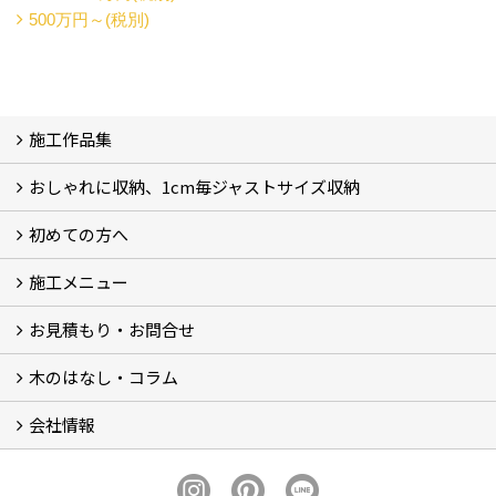
500万円～(税別)
施工作品集
おしゃれに収納、1cm毎ジャストサイズ収納
施工作品集
初めての方へ
おしゃれに収納、相談会
ジャストサイズ収納、1cm毎に自由自在
ジャストサイズ収納、作品集
ジャストサイズ収納、価格11.000～
ジャストサイズ収納、Before・After
ジャストサイズ収納、カラー
好きっ！を飾る、ラックオン収納
サーファーへ、RACK ON収納surf
施工メニュー
打合せ・施工の流れ
お見積もり・お問合せ
Garege Deck～ガレージデッキ
Wood Deck～ウッドデッキ・フェンス
Garege Roof～ガレージ屋根・趣味の基地ハウス
Order Exterior～オーダーメイド外構
Order Table～オーダーメイド装飾・テーブル
Resort Style～リゾートスタイルリフォーム
木のはなし・コラム
フォームで問い合わせる
LINEで概算見積り
会社情報
木のはなし (5)
コラム
会社概要
スタッフ紹介
アクセス
プライバシーポリシー