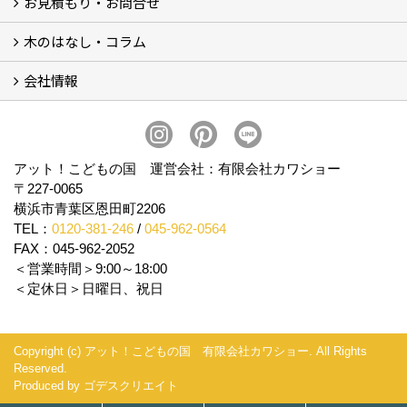
お見積もり・お問合せ
Garege Deck～ガレージデッキ
Wood Deck～ウッドデッキ・フェンス
Garege Roof～ガレージ屋根・趣味の基地ハウス
Order Exterior～オーダーメイド外構
Order Table～オーダーメイド装飾・テーブル
Resort Style～リゾートスタイルリフォーム
木のはなし・コラム
フォームで問い合わせる
LINEで概算見積り
会社情報
木のはなし (5)
コラム
会社概要
スタッフ紹介
アクセス
プライバシーポリシー
アット！こどもの国 運営会社：有限会社カワショー
〒227-0065
横浜市青葉区恩田町2206
TEL：
0120-381-246
/
045-962-0564
FAX：045-962-2052
＜営業時間＞9:00～18:00
＜定休日＞日曜日、祝日
Copyright (c) アット！こどもの国 有限会社カワショー. All Rights
Reserved.
Produced by
ゴデスクリエイト