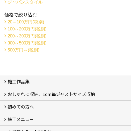
ジャパンスタイル
価格で絞り込む
20～100万円(税別)
100～200万円(税別)
200～300万円(税別)
300～500万円(税別)
500万円～(税別)
施工作品集
おしゃれに収納、1cm毎ジャストサイズ収納
施工作品集
初めての方へ
おしゃれに収納、相談会
ジャストサイズ収納、1cm毎に自由自在
ジャストサイズ収納、作品集
ジャストサイズ収納、価格11.000～
ジャストサイズ収納、Before・After
ジャストサイズ収納、カラー
好きっ！を飾る、ラックオン収納
サーファーへ、RACK ON収納surf
施工メニュー
打合せ・施工の流れ