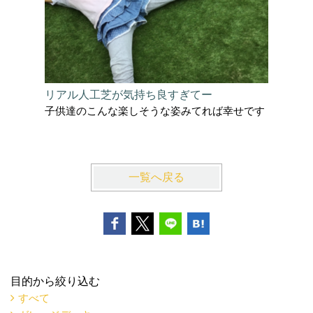
リアル人工芝が気持ち良すぎてー
スエーデ
子供達のこんな楽しそうな姿みてれば幸せです
なエント
藤沢市K
一覧へ戻る
目的から絞り込む
すべて