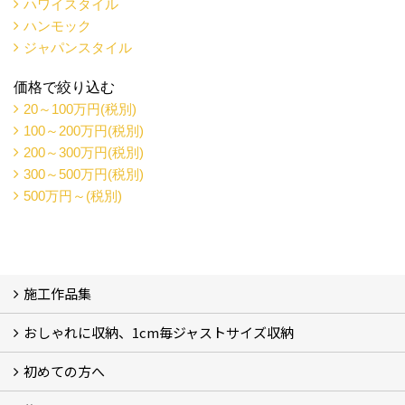
ハワイスタイル
ハンモック
ジャパンスタイル
価格で絞り込む
20～100万円(税別)
100～200万円(税別)
200～300万円(税別)
300～500万円(税別)
500万円～(税別)
施工作品集
おしゃれに収納、1cm毎ジャストサイズ収納
施工作品集
初めての方へ
おしゃれに収納、相談会
ジャストサイズ収納、1cm毎に自由自在
ジャストサイズ収納、作品集
ジャストサイズ収納、価格11.000～
ジャストサイズ収納、Before・After
ジャストサイズ収納、カラー
好きっ！を飾る、ラックオン収納
サーファーへ、RACK ON収納surf