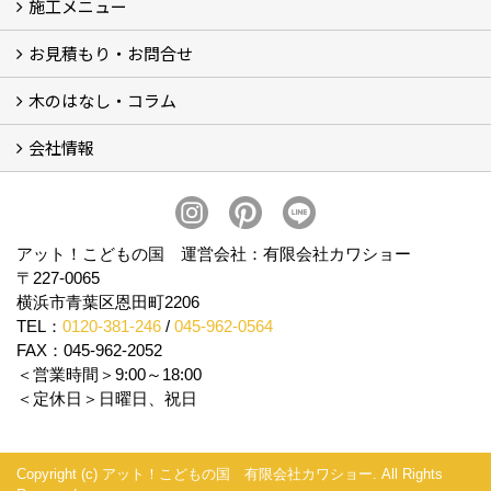
施工メニュー
打合せ・施工の流れ
お見積もり・お問合せ
Garege Deck～ガレージデッキ
Wood Deck～ウッドデッキ・フェンス
Garege Roof～ガレージ屋根・趣味の基地ハウス
Order Exterior～オーダーメイド外構
Order Table～オーダーメイド装飾・テーブル
Resort Style～リゾートスタイルリフォーム
木のはなし・コラム
フォームで問い合わせる
LINEで概算見積り
会社情報
木のはなし (5)
コラム
会社概要
スタッフ紹介
アクセス
プライバシーポリシー
アット！こどもの国 運営会社：有限会社カワショー
〒227-0065
横浜市青葉区恩田町2206
TEL：
0120-381-246
/
045-962-0564
FAX：045-962-2052
＜営業時間＞9:00～18:00
＜定休日＞日曜日、祝日
Copyright (c) アット！こどもの国 有限会社カワショー. All Rights