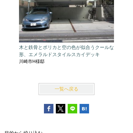
木と鉄骨とポリカと空の色が似合うクールな
エメラル
形、エメラルドスタイルスカイデッキ
の小島み
川崎市H様邸
海老名市
一覧へ戻る